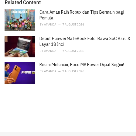
i
Related Content
e
Cara Aman Raih Robux dan Tips Bermain bagi
s
:
Pemula
BY
AMANDA
7 AUGUST 2026
Debut Huawei MateBook Fold: Bawa SoC Baru &
Layar 18 Inci
BY
AMANDA
7 AUGUST 2026
Resmi Meluncur, Poco M8 Power Dijual Segini!
BY
AMANDA
7 AUGUST 2026