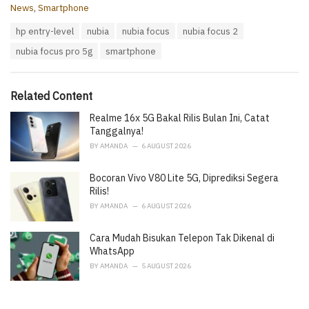
C
News
,
Smartphone
a
T
hp entry-level
nubia
nubia focus
nubia focus 2
t
a
e
nubia focus pro 5g
smartphone
g
g
s
o
:
r
i
Related Content
e
Realme 16x 5G Bakal Rilis Bulan Ini, Catat
s
:
Tanggalnya!
BY
AMANDA
6 AUGUST 2026
Bocoran Vivo V80 Lite 5G, Diprediksi Segera
Rilis!
BY
AMANDA
6 AUGUST 2026
Cara Mudah Bisukan Telepon Tak Dikenal di
WhatsApp
BY
AMANDA
5 AUGUST 2026