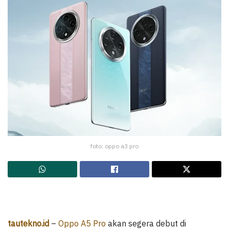
foto: oppo a3 pro
tautekno.id
–
Oppo A5 Pro
akan segera debut di