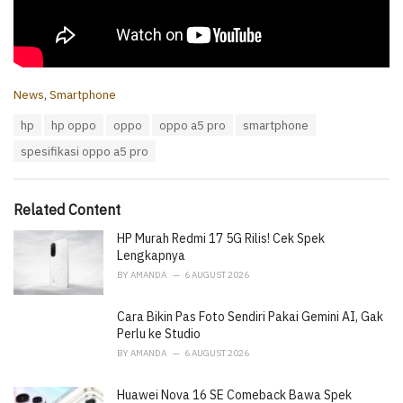
C
News
,
Smartphone
a
T
hp
hp oppo
oppo
oppo a5 pro
smartphone
t
a
e
spesifikasi oppo a5 pro
g
g
s
o
:
r
i
Related Content
e
HP Murah Redmi 17 5G Rilis! Cek Spek
s
:
Lengkapnya
BY
AMANDA
6 AUGUST 2026
Cara Bikin Pas Foto Sendiri Pakai Gemini AI, Gak
Perlu ke Studio
BY
AMANDA
6 AUGUST 2026
Huawei Nova 16 SE Comeback Bawa Spek