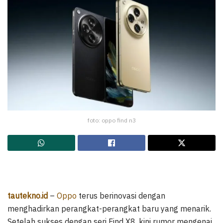
foto: oppo find n3
tautekno.id
–
Oppo
terus berinovasi dengan
menghadirkan perangkat-perangkat baru yang menarik.
Setelah sukses dengan seri Find X8, kini rumor mengenai