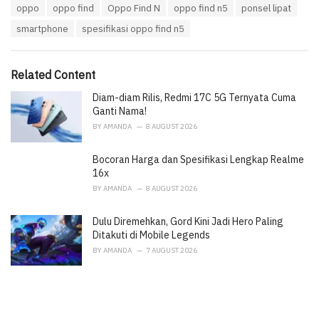
T
oppo
oppo find
Oppo Find N
oppo find n5
ponsel lipat
t
a
e
smartphone
spesifikasi oppo find n5
g
g
s
o
:
r
i
Related Content
e
Diam-diam Rilis, Redmi 17C 5G Ternyata Cuma
s
:
Ganti Nama!
BY
AMANDA
8 AUGUST 2026
Bocoran Harga dan Spesifikasi Lengkap Realme
16x
BY
AMANDA
8 AUGUST 2026
Dulu Diremehkan, Gord Kini Jadi Hero Paling
Ditakuti di Mobile Legends
BY
AMANDA
7 AUGUST 2026