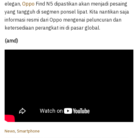
elegan,
Oppo
Find N5 dipastikan akan menjadi pesaing
yang tangguh di segmen ponsel lipat. Kita nantikan saja
informasi resmi dari Oppo mengenai peluncuran dan
ketersediaan perangkat ini di pasar global.
(amd)
C
News
,
Smartphone
a