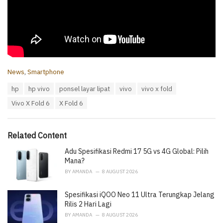
C
News
,
Smartphone
a
T
hp
hp vivo
ponsel layar lipat
vivo
vivo x fold
t
a
e
Vivo X Fold 6
X Fold 6
g
g
s
o
:
r
i
Related Content
e
Adu Spesifikasi Redmi 17 5G vs 4G Global: Pilih
s
:
Mana?
BY
AMANDA
8 AUGUST 2026
Spesifikasi iQOO Neo 11 Ultra Terungkap Jelang
Rilis 2 Hari Lagi
BY
AMANDA
8 AUGUST 2026