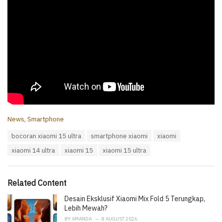
C
News
,
Smartphone
a
T
bocoran xiaomi 15 ultra
smartphone xiaomi
xiaomi
t
a
e
xiaomi 14 ultra
xiaomi 15
xiaomi 15 ultra
g
g
s
o
:
r
i
Related Content
e
Desain Eksklusif Xiaomi Mix Fold 5 Terungkap,
s
:
Lebih Mewah?
BY
AMANDA
8 AUGUST 2026