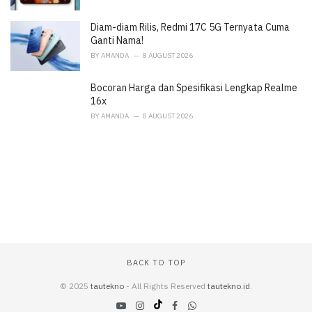
Diam-diam Rilis, Redmi 17C 5G Ternyata Cuma
Ganti Nama!
BY
AMANDA
8 AUGUST 2026
Bocoran Harga dan Spesifikasi Lengkap Realme
16x
BY
AMANDA
8 AUGUST 2026
BACK TO TOP
© 2025
tautekno
- All Rights Reserved
tautekno.id
.