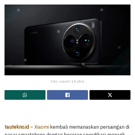
foto: xiaomi 14 ultra
tautekno.id
–
Xiaomi
kembali memanaskan persaingan di
pasar smartphone dengan bocoran spesifikasi menarik