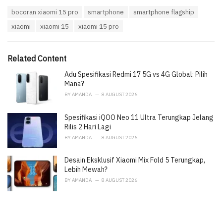
a
T
bocoran xiaomi 15 pro
smartphone
smartphone flagship
t
a
e
xiaomi
xiaomi 15
xiaomi 15 pro
g
g
s
o
:
r
i
Related Content
e
Adu Spesifikasi Redmi 17 5G vs 4G Global: Pilih
s
:
Mana?
BY
AMANDA
8 AUGUST 2026
Spesifikasi iQOO Neo 11 Ultra Terungkap Jelang
Rilis 2 Hari Lagi
BY
AMANDA
8 AUGUST 2026
Desain Eksklusif Xiaomi Mix Fold 5 Terungkap,
Lebih Mewah?
BY
AMANDA
8 AUGUST 2026