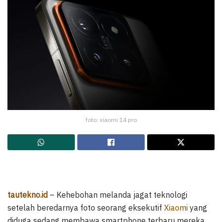
foto: xiaomi 14 pro
tautekno.id
– Kehebohan melanda jagat teknologi
setelah beredarnya foto seorang eksekutif
Xiaomi
yang
diduga sedang membawa smartphone terbaru mereka,