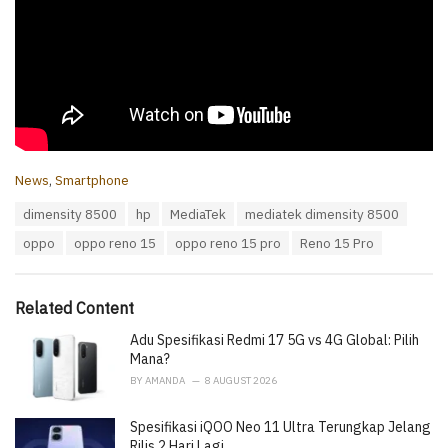
C
News
,
Smartphone
a
T
dimensity 8500
hp
MediaTek
mediatek dimensity 8500
t
a
e
oppo
oppo reno 15
oppo reno 15 pro
Reno 15 Pro
g
g
s
o
:
r
i
Related Content
e
Adu Spesifikasi Redmi 17 5G vs 4G Global: Pilih
s
:
Mana?
BY
AMANDA
8 AUGUST 2026
Spesifikasi iQOO Neo 11 Ultra Terungkap Jelang
Rilis 2 Hari Lagi