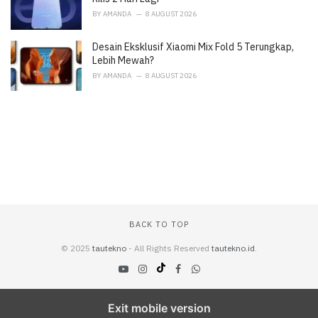
BY
AMANDA
8 AUGUST 2026
Desain Eksklusif Xiaomi Mix Fold 5 Terungkap,
Lebih Mewah?
BY
AMANDA
8 AUGUST 2026
BACK TO TOP
© 2025
tautekno
- All Rights Reserved
tautekno.id
.
Exit mobile version