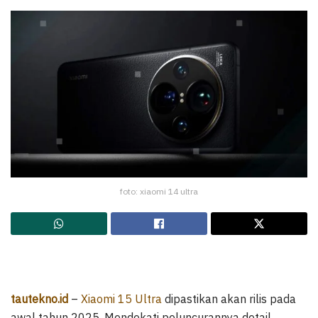
foto: xiaomi 14 ultra
tautekno.id
–
Xiaomi 15 Ultra
dipastikan akan rilis pada
awal tahun 2025. Mendekati peluncurannya detail