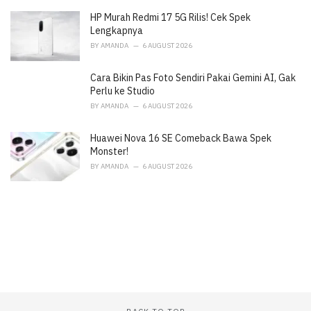
e
HP Murah Redmi 17 5G Rilis! Cek Spek
s
:
Lengkapnya
BY
AMANDA
6 AUGUST 2026
Cara Bikin Pas Foto Sendiri Pakai Gemini AI, Gak
Perlu ke Studio
BY
AMANDA
6 AUGUST 2026
Huawei Nova 16 SE Comeback Bawa Spek
Monster!
BY
AMANDA
6 AUGUST 2026