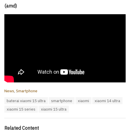
(amd)
C
News
,
Smartphone
a
T
baterai xiaomi 15 ultra
smartphone
xiaomi
xiaomi 14 ultra
t
a
e
xiaomi 15 series
xiaomi 15 ultra
g
g
s
o
:
r
i
Related Content