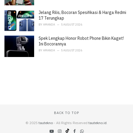
Jelang Rilis, Bocoran Spesifikasi & Harga Redmi
17 Terungkap
BY
AMANDA
5 AUGUST 2026
Spek Lengkap Honor Robot Phone Bikin Kaget!
Ini Bocorannya
BY
AMANDA
5 AUGUST 2026
BACK TO TOP
© 2025
tautekno
- All Rights Reserved
tautekno.id
.