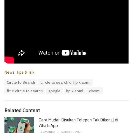
C
News
,
Tips & Trik
a
T
Circle to Search
circle to search di hp xiaomi
t
a
e
fitur circle to search
google
hp xiaomi
xiaomi
g
g
s
o
:
r
i
Related Content
e
Cara Mudah Bisukan Telepon Tak Dikenal di
s
:
WhatsApp
BY
AMANDA
5 AUGUST 2026