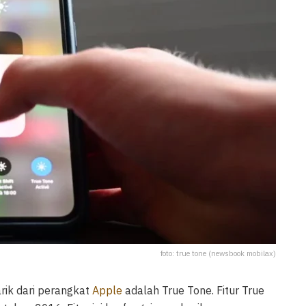
foto: true tone (newsbook mobilax)
rik dari perangkat
Apple
adalah True Tone. Fitur True