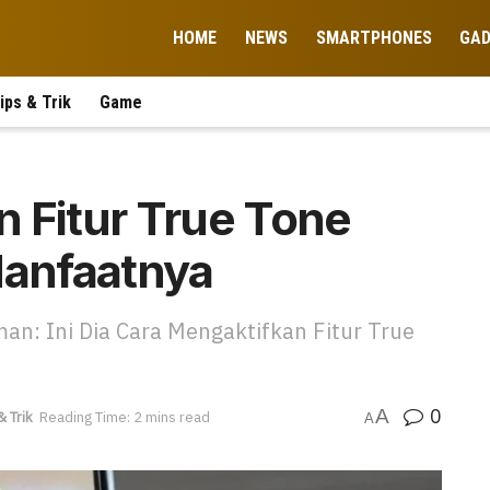
HOME
NEWS
SMARTPHONES
GA
ips & Trik
Game
 Fitur True Tone
Manfaatnya
an: Ini Dia Cara Mengaktifkan Fitur True
0
A
& Trik
Reading Time: 2 mins read
A