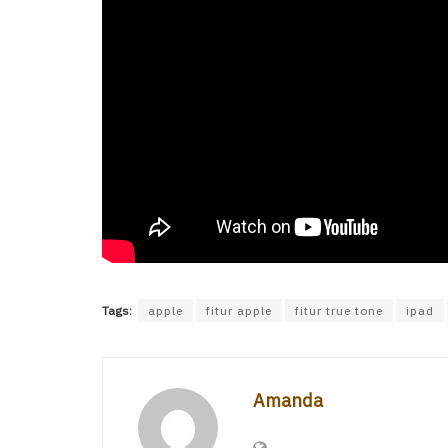
Tags:
apple
fitur apple
fitur true tone
ipad
Amanda