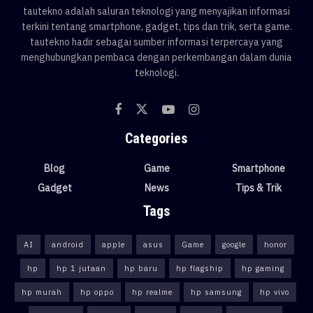
tautekno adalah saluran teknologi yang menyajikan informasi
terkini tentang smartphone, gadget, tips dan trik, serta game.
tautekno hadir sebagai sumber informasi terpercaya yang
menghubungkan pembaca dengan perkembangan dalam dunia
teknologi.
Categories
Blog
Game
Smartphone
Gadget
News
Tips & Trik
Tags
AI
android
apple
asus
Game
google
honor
hp
hp 1 jutaan
hp baru
hp flagship
hp gaming
hp murah
hp oppo
hp realme
hp samsung
hp vivo