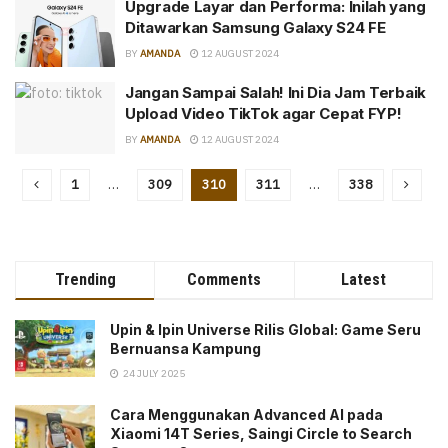
Upgrade Layar dan Performa: Inilah yang
Ditawarkan Samsung Galaxy S24 FE
BY
AMANDA
12 AUGUST 2024
Jangan Sampai Salah! Ini Dia Jam Terbaik
Upload Video TikTok agar Cepat FYP!
BY
AMANDA
12 AUGUST 2024
1
…
309
310
311
…
338
Trending
Comments
Latest
Upin & Ipin Universe Rilis Global: Game Seru
Bernuansa Kampung
24 JULY 2025
Cara Menggunakan Advanced AI pada
Xiaomi 14T Series, Saingi Circle to Search