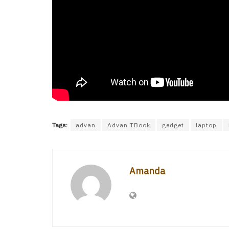
Tags:
advan
Advan TBook
gedget
laptop
Amanda