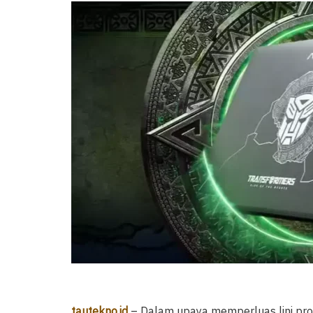
tautekno.id
– Dalam upaya memperluas lini pr