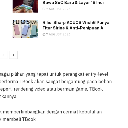
Bawa SoC Baru & Layar 18 Inci
7 AUGUST 2026
Rilis! Sharp AQUOS Wish6 Punya
Fitur Sirine & Anti-Penipuan AI
7 AUGUST 2026
bagai pilihan yang tepat untuk perangkat entry-level
a performa TBook akan sangat bergantung pada beban
seperti rendering video atau bermain game, TBook
nkannya.
ntuk mempertimbangkan dengan cermat kebutuhan
k membeli TBook.