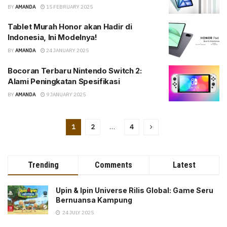
BY
AMANDA
15 FEBRUARY 2025
Tablet Murah Honor akan Hadir di
Indonesia, Ini Modelnya!
BY
AMANDA
24 JANUARY 2025
Bocoran Terbaru Nintendo Switch 2:
Alami Peningkatan Spesifikasi
BY
AMANDA
9 JANUARY 2025
1
2
…
4
Trending
Comments
Latest
Upin & Ipin Universe Rilis Global: Game Seru
Bernuansa Kampung
24 JULY 2025