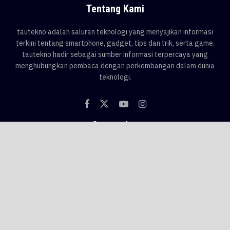
Tentang Kami
tautekno adalah saluran teknologi yang menyajikan informasi
terkini tentang smartphone, gadget, tips dan trik, serta game.
tautekno hadir sebagai sumber informasi terpercaya yang
menghubungkan pembaca dengan perkembangan dalam dunia
teknologi.
Categories
Blog
Game
Smartphone
Gadget
News
Tips & Trik
Tags
AI
android
apple
asus
Game
google
honor
hp
hp 1 jutaan
hp baru
hp flagship
hp gaming