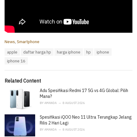
C
News
,
Smartphone
a
T
apple
daftar harga hp
harga iphone
hp
iphone
t
a
e
iphone 16
g
g
s
o
:
r
i
Related Content
e
Adu Spesifikasi Redmi 17 5G vs 4G Global: Pilih
s
:
Mana?
BY
AMANDA
8 AUGUST 2026
Spesifikasi iQOO Neo 11 Ultra Terungkap Jelang
Rilis 2 Hari Lagi
BY
AMANDA
8 AUGUST 2026