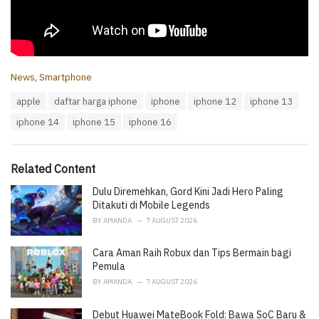
C
News
,
Smartphone
a
T
apple
daftar harga iphone
iphone
iphone 12
iphone 13
t
a
e
iphone 14
iphone 15
iphone 16
g
g
s
o
:
r
i
Related Content
e
Dulu Diremehkan, Gord Kini Jadi Hero Paling
s
:
Ditakuti di Mobile Legends
BY
AMANDA
7 AUGUST 2026
Cara Aman Raih Robux dan Tips Bermain bagi
Pemula
BY
AMANDA
7 AUGUST 2026
Debut Huawei MateBook Fold: Bawa SoC Baru &