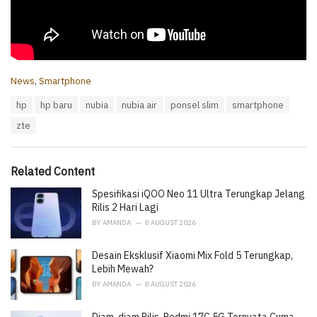
C
News
,
Smartphone
a
T
hp
hp baru
nubia
nubia air
ponsel slim
smartphone
t
a
e
zte
g
g
s
o
:
r
i
Related Content
e
Spesifikasi iQOO Neo 11 Ultra Terungkap Jelang
s
:
Rilis 2 Hari Lagi
BY
AMANDA
8 AUGUST 2026
Desain Eksklusif Xiaomi Mix Fold 5 Terungkap,
Lebih Mewah?
BY
AMANDA
8 AUGUST 2026
Diam-diam Rilis, Redmi 17C 5G Ternyata Cuma