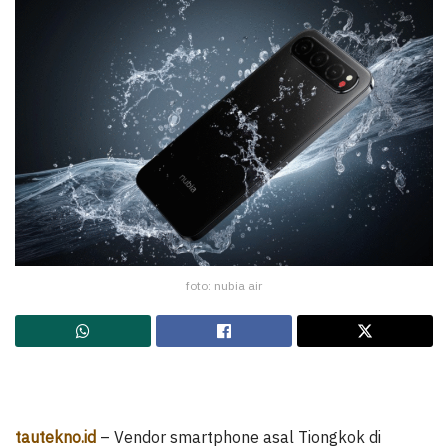
foto: nubia air
tautekno.id
– Vendor smartphone asal Tiongkok di