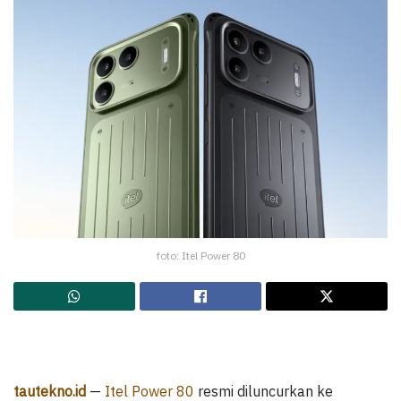
foto: Itel Power 80
tautekno.id
—
Itel Power 80
resmi diluncurkan ke