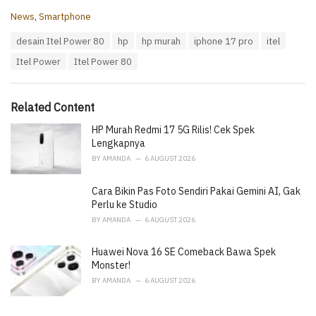
C
News
,
Smartphone
a
T
desain Itel Power 80
hp
hp murah
iphone 17 pro
itel
t
a
e
Itel Power
Itel Power 80
g
g
s
o
:
r
i
Related Content
e
HP Murah Redmi 17 5G Rilis! Cek Spek
s
:
Lengkapnya
BY
AMANDA
6 AUGUST 2026
Cara Bikin Pas Foto Sendiri Pakai Gemini AI, Gak
Perlu ke Studio
BY
AMANDA
6 AUGUST 2026
Huawei Nova 16 SE Comeback Bawa Spek
Monster!
BY
AMANDA
6 AUGUST 2026