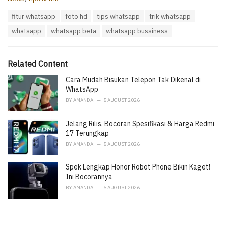
a
T
fitur whatsapp
foto hd
tips whatsapp
trik whatsapp
t
a
e
whatsapp
whatsapp beta
whatsapp bussiness
g
g
s
o
:
r
i
Related Content
e
Cara Mudah Bisukan Telepon Tak Dikenal di
s
:
WhatsApp
BY
AMANDA
5 AUGUST 2026
Jelang Rilis, Bocoran Spesifikasi & Harga Redmi
17 Terungkap
BY
AMANDA
5 AUGUST 2026
Spek Lengkap Honor Robot Phone Bikin Kaget!
Ini Bocorannya
BY
AMANDA
5 AUGUST 2026