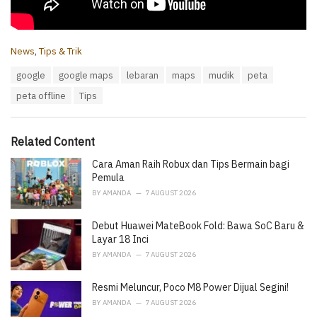
C
News
,
Tips & Trik
a
T
google
google maps
lebaran
maps
mudik
peta
t
a
e
peta offline
Tips
g
g
s
o
:
r
i
Related Content
e
Cara Aman Raih Robux dan Tips Bermain bagi
s
:
Pemula
BY
AMANDA
7 AUGUST 2026
Debut Huawei MateBook Fold: Bawa SoC Baru &
Layar 18 Inci
BY
AMANDA
7 AUGUST 2026
Resmi Meluncur, Poco M8 Power Dijual Segini!
BY
AMANDA
7 AUGUST 2026