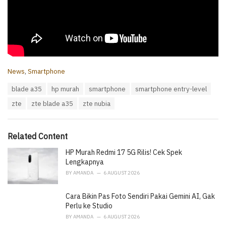
C
News
,
Smartphone
a
T
blade a35
hp murah
smartphone
smartphone entry-level
t
a
e
zte
zte blade a35
zte nubia
g
g
s
o
:
r
i
Related Content
e
HP Murah Redmi 17 5G Rilis! Cek Spek
s
:
Lengkapnya
BY
AMANDA
6 AUGUST 2026
Cara Bikin Pas Foto Sendiri Pakai Gemini AI, Gak
Perlu ke Studio
BY
AMANDA
6 AUGUST 2026