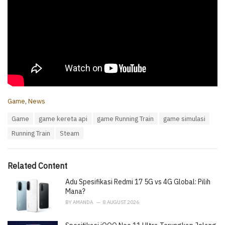
C
Game
,
News
a
T
Game
game kereta api
game Running Train
game simulasi
t
a
e
Running Train
Steam
g
g
s
o
:
r
i
Related Content
e
Adu Spesifikasi Redmi 17 5G vs 4G Global: Pilih
s
:
Mana?
BY
AMANDA
8 AUGUST 2026