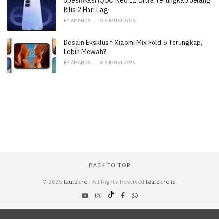
Spesifikasi iQOO Neo 11 Ultra Terungkap Jelang
Rilis 2 Hari Lagi
BY
AMANDA
8 AUGUST 2026
Desain Eksklusif Xiaomi Mix Fold 5 Terungkap,
Lebih Mewah?
BY
AMANDA
8 AUGUST 2026
BACK TO TOP
© 2025
tautekno
- All Rights Reserved
tautekno.id
.