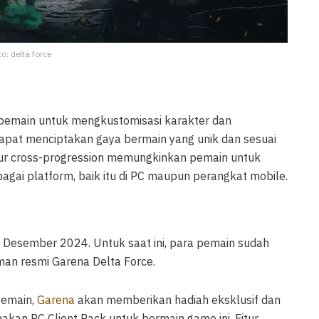
to: delta force
pemain untuk mengkustomisasi karakter dan
apat menciptakan gaya bermain yang unik dan sesuai
fitur cross-progression memungkinkan pemain untuk
gai platform, baik itu di PC maupun perangkat mobile.
5 Desember 2024. Untuk saat ini, para pemain sudah
man resmi Garena Delta Force.
pemain,
Garena
akan memberikan hadiah eksklusif dan
akan PC Client Pack untuk bermain game ini. Fitur