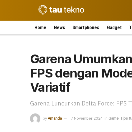
Home
News
Smartphones
Gadget
T
Garena Umumkan 
FPS dengan Mode
Variatif
Garena Luncurkan Delta Force: FPS T
by
Amanda
7 November 2024
in
Game
,
Tips & 