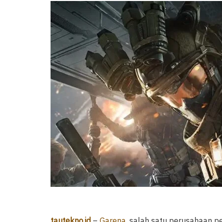
tautekno.id
–
Garena,
salah satu perusahaan pe