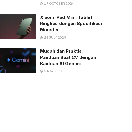
17 OCTOBER 2024
Xiaomi Pad Mini: Tablet
Ringkas dengan Spesifikasi
Monster!
22 JULY 2025
Mudah dan Praktis:
Panduan Buat CV dengan
Bantuan AI Gemini
5 MAY 2025