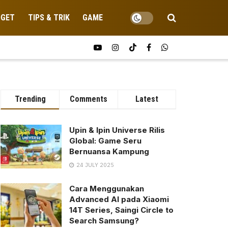
DGET
TIPS & TRIK
GAME
Trending
Comments
Latest
Upin & Ipin Universe Rilis
Global: Game Seru
Bernuansa Kampung
24 JULY 2025
Cara Menggunakan
Advanced AI pada Xiaomi
14T Series, Saingi Circle to
Search Samsung?