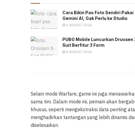
Cara Bikin Pas Foto Sendiri Pakai
Gemini AI, Gak Perlu ke Studio
6 AUGUST 2026
PUBG Mobile Luncurkan Druvaen 
Suit Berfitur 3 Form
4 AUGUST 2026
Selain mode Warfare, game ini juga menawarkan
sama tim. Dalam mode ini, pemain akan bergab
khusus, seperti mengekstraksi data penting at
menghadirkan tantangan yang lebih dinamis d
diselesaikan.