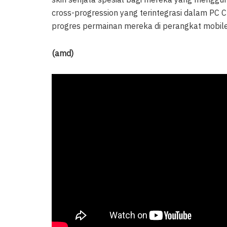
cross-progression yang terintegrasi dalam PC
progres permainan mereka di perangkat mobile 
(amd)