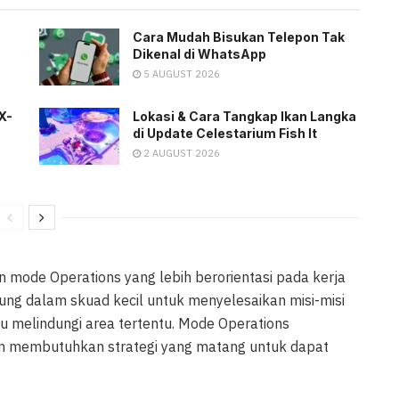
Cara Mudah Bisukan Telepon Tak
Dikenal di WhatsApp
5 AUGUST 2026
X-
Lokasi & Cara Tangkap Ikan Langka
di Update Celestarium Fish It
2 AUGUST 2026
 mode Operations yang lebih berorientasi pada kerja
ung dalam skuad kecil untuk menyelesaikan misi-misi
au melindungi area tertentu. Mode Operations
an membutuhkan strategi yang matang untuk dapat