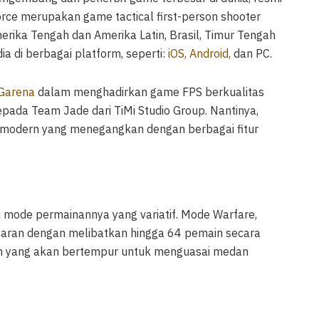
ce merupakan game tactical first-person shooter
merika Tengah dan Amerika Latin, Brasil, Timur Tengah
ia di berbagai platform, seperti:
iOS,
Android,
dan PC.
Garena
dalam menghadirkan game FPS berkualitas
pada Team Jade dari TiMi Studio Group. Nantinya,
 modern yang menegangkan dengan berbagai fitur
 mode permainannya yang variatif. Mode Warfare,
aran dengan melibatkan hingga 64 pemain secara
im yang akan bertempur untuk menguasai medan