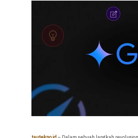
tautekno.id
– Dalam sebuah langkah revolusione