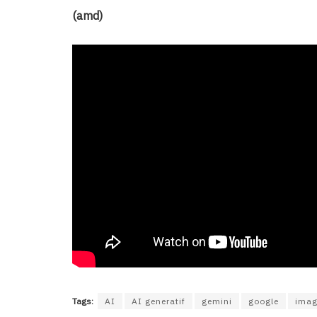
(amd)
Tags:
AI
AI generatif
gemini
google
imag