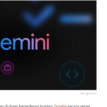
foto: gemini ai
r di dunia kecerdasan buatan,
Google
secara resmi