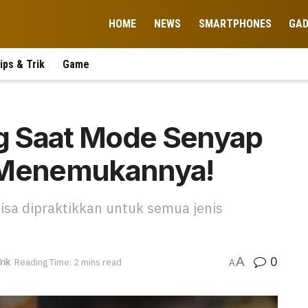
HOME
NEWS
SMARTPHONES
GA
ips & Trik
Game
g Saat Mode Senyap
ra Menemukannya!
bisa dipraktikkan untuk semua jenis
0
A
rik
Reading Time: 2 mins read
A