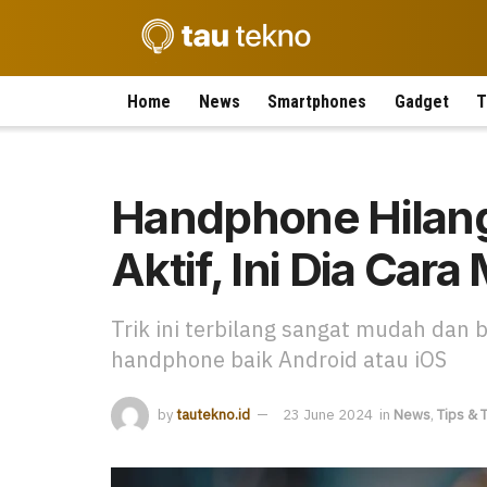
Home
News
Smartphones
Gadget
T
Handphone Hilan
Aktif, Ini Dia Ca
Trik ini terbilang sangat mudah dan 
handphone baik Android atau iOS
by
tautekno.id
23 June 2024
in
News
,
Tips & T