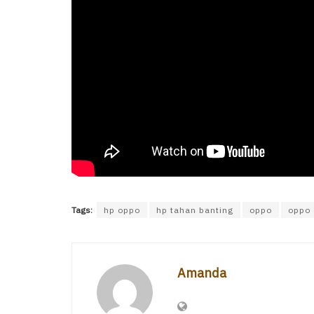
Tags:
hp oppo
hp tahan banting
oppo
oppo 
Amanda