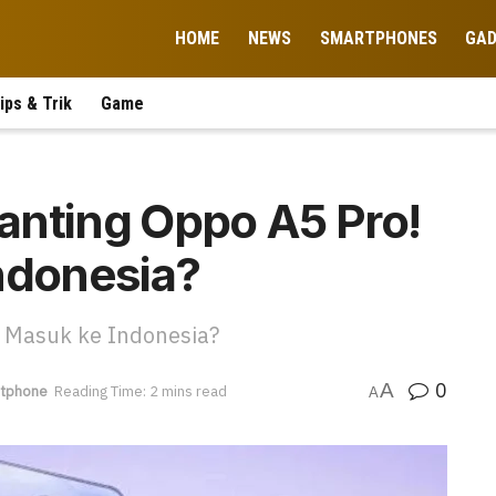
HOME
NEWS
SMARTPHONES
GA
ips & Trik
Game
anting Oppo A5 Pro!
ndonesia?
p Masuk ke Indonesia?
0
A
tphone
Reading Time: 2 mins read
A