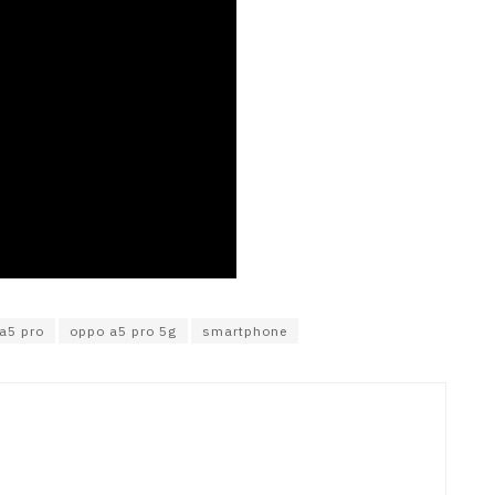
a5 pro
oppo a5 pro 5g
smartphone