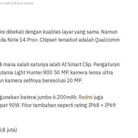
mi note 14 pro series
ni dibekali dengan kualitas layar yang sama. Namun
a Note 14 Pro+. Chipset tersebut adalah Qualcomm
di mana salah satunya ialah AI Smart Clip. Pengaturan
 utama Light Hunter 800 50 MP, kamera lensa ultra
an kamera selfinya beresolusi 20 MP.
ggunakan baterai jumbo 6.200mAh.
Redmi
juga
at 90W. Fitur tambahan seperti rating IP68 + IP69
,8 juta)