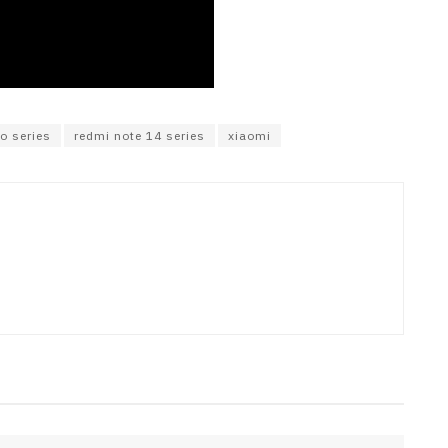
o series
redmi note 14 series
xiaomi