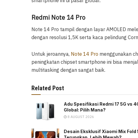
smartphone ini di pasar global:
Redmi Note 14 Pro
Note 14 Pro tampil dengan layar AMOLED melengk
dengan resolusi 1,5K serta kaca pelindung Corni
Untuk jeroannya,
Note 14 Pro
menggunakan chi
peningkatan chipset smartphone ini bisa menja
multitasking dengan sangat baik.
Related Post
Adu Spesifikasi Redmi 17 5G vs 4
Global: Pilih Mana?
8 AUGUST 2026
Desain Eksklusif Xiaomi Mix Fold 
Terungkap, Lebih Mewah?