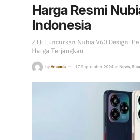
Harga Resmi Nubi
Indonesia
ZTE Luncurkan Nubia V60 Design: Pe
Harga Terjangkau
by
Amanda
17 September 2024
in
News
,
Sma