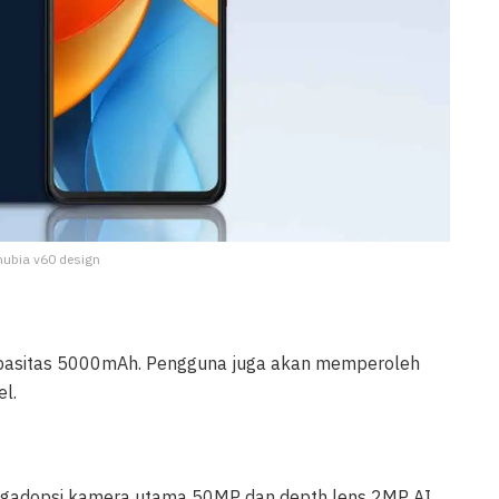
 nubia v60 design
rkapasitas 5000mAh. Pengguna juga akan memperoleh
l.
engadopsi kamera utama 50MP dan depth lens 2MP AI