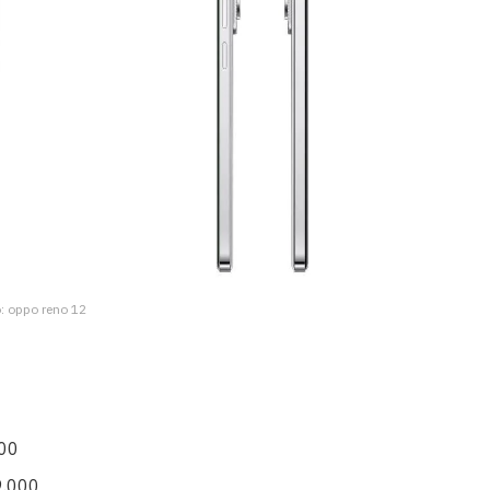
o: oppo reno 12
000
9.000