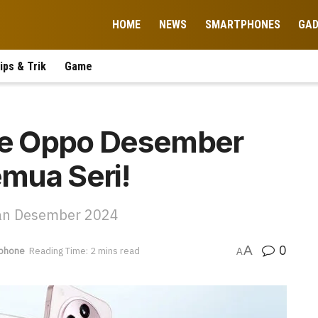
HOME
NEWS
SMARTPHONES
GA
ips & Trik
Game
e Oppo Desember
mua Seri!
an Desember 2024
0
A
phone
Reading Time: 2 mins read
A