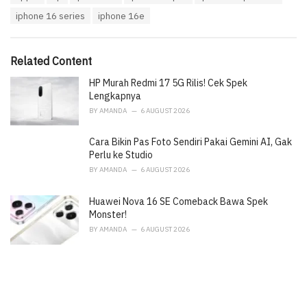
a
e
iphone 16 series
iphone 16e
g
g
s
o
:
r
i
Related Content
e
HP Murah Redmi 17 5G Rilis! Cek Spek
s
:
Lengkapnya
BY
AMANDA
6 AUGUST 2026
Cara Bikin Pas Foto Sendiri Pakai Gemini AI, Gak
Perlu ke Studio
BY
AMANDA
6 AUGUST 2026
Huawei Nova 16 SE Comeback Bawa Spek
Monster!
BY
AMANDA
6 AUGUST 2026