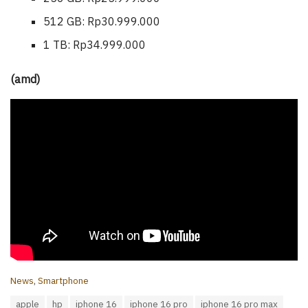
512 GB: Rp30.999.000
1 TB: Rp34.999.000
(amd)
C
News
,
Smartphone
a
T
apple
hp
iphone 16
iphone 16 pro
iphone 16 pro max
t