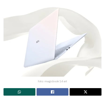
foto: magicbook 14 art