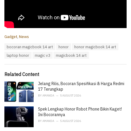
C
Gadget
,
News
a
T
bocoran magicbook 14 art
honor
honor magicbook 14 art
t
a
e
laptop honor
magic v3
magicbook 14 art
g
g
s
o
:
r
i
Related Content
e
Jelang Rilis, Bocoran Spesifikasi & Harga Redmi
s
:
17 Terungkap
BY
AMANDA
5 AUGUST 2026
Spek Lengkap Honor Robot Phone Bikin Kaget!
Ini Bocorannya
BY
AMANDA
5 AUGUST 2026