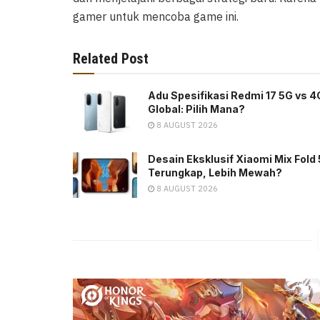
gamer untuk mencoba game ini.
Related Post
Adu Spesifikasi Redmi 17 5G vs 4
Global: Pilih Mana?
8 AUGUST 2026
Desain Eksklusif Xiaomi Mix Fold 
Terungkap, Lebih Mewah?
8 AUGUST 2026