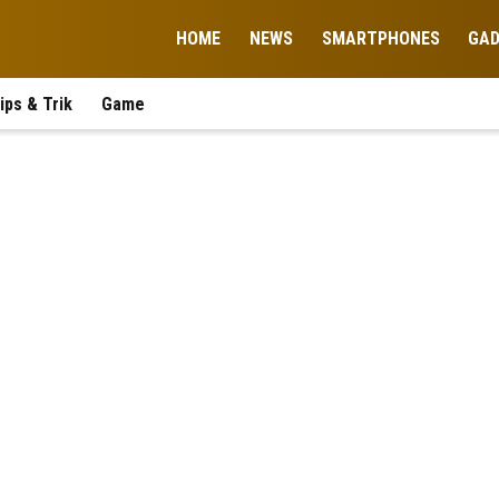
HOME
NEWS
SMARTPHONES
GA
ips & Trik
Game