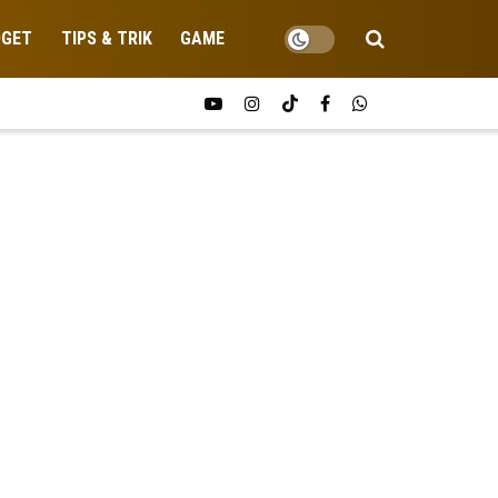
DGET
TIPS & TRIK
GAME