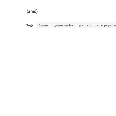
(amd)
Tags:
Game
game moba
game moba terpopule