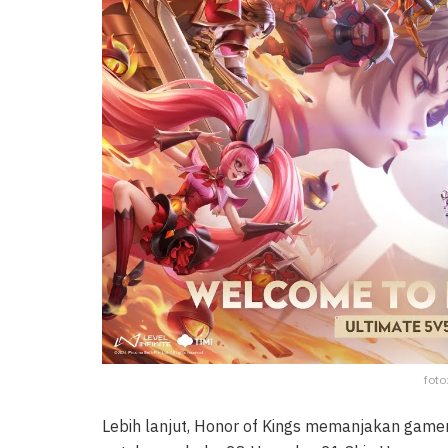
foto
Lebih lanjut, Honor of Kings memanjakan gam