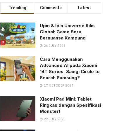
Trending
Comments
Latest
Upin & Ipin Universe Rilis
Global: Game Seru
Bernuansa Kampung
24 JULY 2025
Cara Menggunakan
Advanced AI pada Xiaomi
14T Series, Saingi Circle to
Search Samsung?
17 OCTOBER 2024
Xiaomi Pad Mini: Tablet
Ringkas dengan Spesifikasi
Monster!
22 JULY 2025