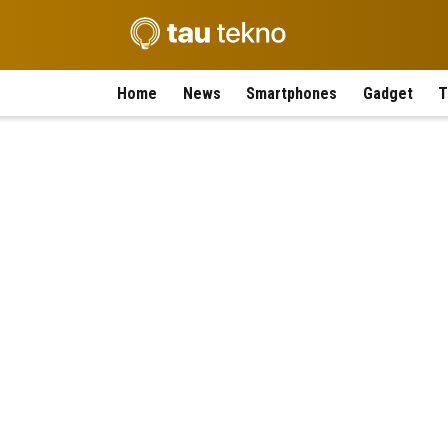
Home
News
Smartphones
Gadget
T