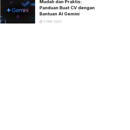
Mudah dan Praktis:
Panduan Buat CV dengan
Bantuan AI Gemini
5 MAY 2025