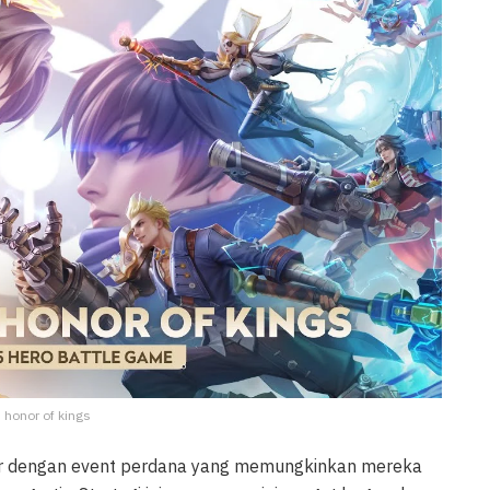
: honor of kings
er dengan event perdana yang memungkinkan mereka