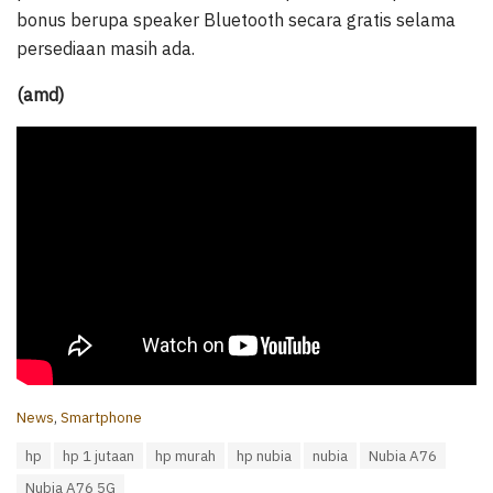
bonus berupa speaker Bluetooth secara gratis selama
persediaan masih ada.
(amd)
C
News
,
Smartphone
a
T
hp
hp 1 jutaan
hp murah
hp nubia
nubia
Nubia A76
t
a
e
Nubia A76 5G
g