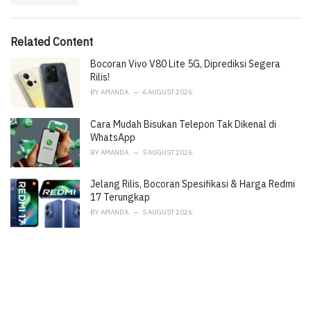
g
s
o
:
r
i
Related Content
e
Bocoran Vivo V80 Lite 5G, Diprediksi Segera
s
:
Rilis!
BY
AMANDA
6 AUGUST 2026
Cara Mudah Bisukan Telepon Tak Dikenal di
WhatsApp
BY
AMANDA
5 AUGUST 2026
Jelang Rilis, Bocoran Spesifikasi & Harga Redmi
17 Terungkap
BY
AMANDA
5 AUGUST 2026