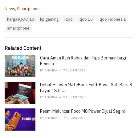
C
News
,
Smartphone
a
T
harga iQOO 13
hp gaming
iqoo
iqoo 13
iqoo indonesia
t
a
e
smartphone
g
g
s
o
:
r
i
Related Content
e
Cara Aman Raih Robux dan Tips Bermain bagi
s
:
Pemula
BY
AMANDA
7 AUGUST 2026
Debut Huawei MateBook Fold: Bawa SoC Baru &
Layar 18 Inci
BY
AMANDA
7 AUGUST 2026
Resmi Meluncur, Poco M8 Power Dijual Segini!
BY
AMANDA
7 AUGUST 2026