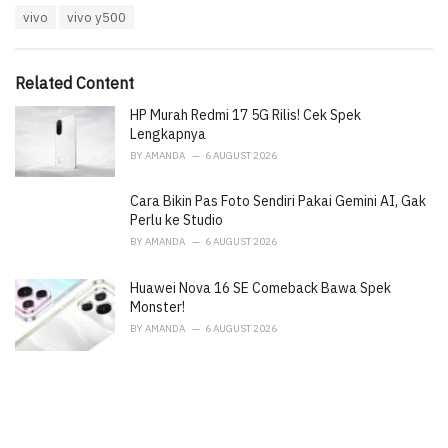
a
e
vivo
vivo y500
g
g
s
o
:
r
i
Related Content
e
HP Murah Redmi 17 5G Rilis! Cek Spek
s
:
Lengkapnya
BY
AMANDA
6 AUGUST 2026
Cara Bikin Pas Foto Sendiri Pakai Gemini AI, Gak
Perlu ke Studio
BY
AMANDA
6 AUGUST 2026
Huawei Nova 16 SE Comeback Bawa Spek
Monster!
BY
AMANDA
6 AUGUST 2026