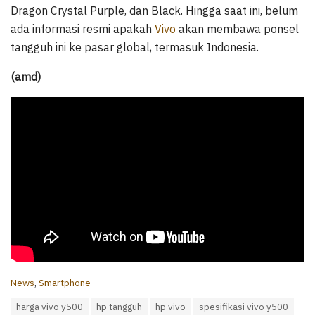
Dragon Crystal Purple, dan Black. Hingga saat ini, belum
ada informasi resmi apakah
Vivo
akan membawa ponsel
tangguh ini ke pasar global, termasuk Indonesia.
(amd)
C
News
,
Smartphone
a
T
harga vivo y500
hp tangguh
hp vivo
spesifikasi vivo y500
t