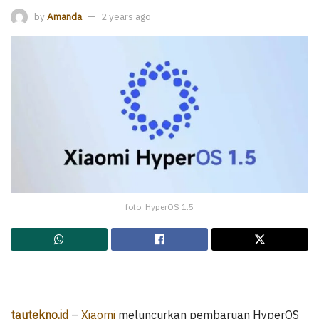
by
Amanda
2 years ago
foto: HyperOS 1.5
tautekno.id
–
Xiaomi
meluncurkan pembaruan HyperOS