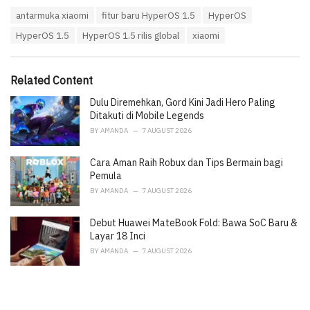
a
T
antarmuka xiaomi
fitur baru HyperOS 1.5
HyperOS
t
a
e
HyperOS 1.5
HyperOS 1.5 rilis global
xiaomi
g
g
s
o
:
r
i
Related Content
e
Dulu Diremehkan, Gord Kini Jadi Hero Paling
s
:
Ditakuti di Mobile Legends
BY
AMANDA
7 AUGUST 2026
Cara Aman Raih Robux dan Tips Bermain bagi
Pemula
BY
AMANDA
7 AUGUST 2026
Debut Huawei MateBook Fold: Bawa SoC Baru &
Layar 18 Inci
BY
AMANDA
7 AUGUST 2026