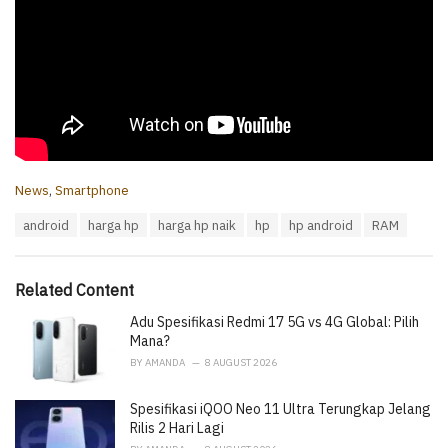
C
News
,
Smartphone
a
T
android
harga hp
harga hp naik
hp
hp android
RAM
t
a
e
g
g
s
o
Related Content
:
r
i
Adu Spesifikasi Redmi 17 5G vs 4G Global: Pilih
e
Mana?
s
BY
AMANDA
8 AUGUST 2026
:
Spesifikasi iQOO Neo 11 Ultra Terungkap Jelang
Rilis 2 Hari Lagi