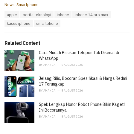
C
News
,
Smartphone
a
T
apple
berita teknologi
iphone
iphone 14 pro max
t
a
e
kasus iphone
smartphone
g
g
s
o
:
r
i
Related Content
e
Cara Mudah Bisukan Telepon Tak Dikenal di
s
:
WhatsApp
BY
AMANDA
5 AUGUST 2026
Jelang Rilis, Bocoran Spesifikasi & Harga Redmi
17 Terungkap
BY
AMANDA
5 AUGUST 2026
Spek Lengkap Honor Robot Phone Bikin Kaget!
Ini Bocorannya
BY
AMANDA
5 AUGUST 2026