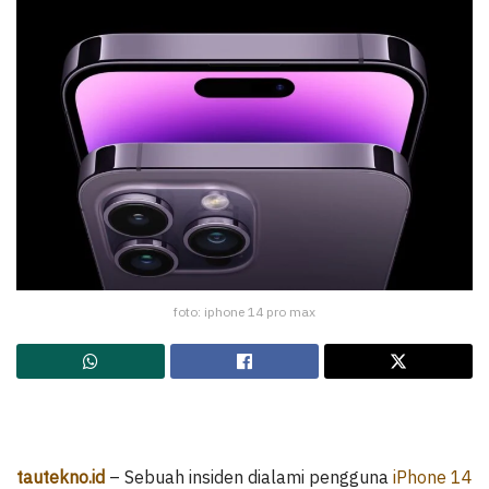
foto: iphone 14 pro max
tautekno.id
– Sebuah insiden dialami pengguna
iPhone 14