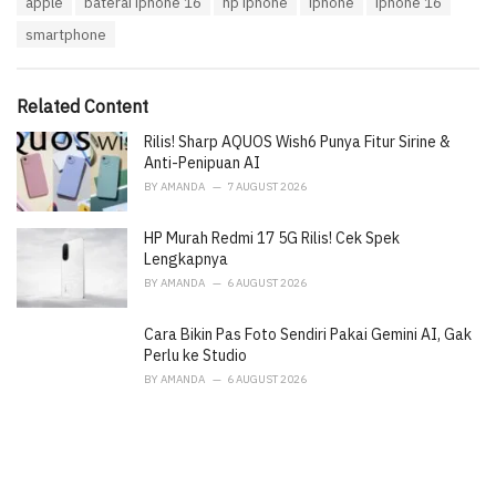
apple
baterai iphone 16
hp iphone
iphone
iphone 16
t
a
e
smartphone
g
g
s
o
:
r
i
Related Content
e
Rilis! Sharp AQUOS Wish6 Punya Fitur Sirine &
s
:
Anti-Penipuan AI
BY
AMANDA
7 AUGUST 2026
HP Murah Redmi 17 5G Rilis! Cek Spek
Lengkapnya
BY
AMANDA
6 AUGUST 2026
Cara Bikin Pas Foto Sendiri Pakai Gemini AI, Gak
Perlu ke Studio
BY
AMANDA
6 AUGUST 2026