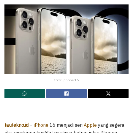
foto: iphone 16
tautekno.id
–
iPhone
16 menjadi seri
Apple
yang segera
rilis, meskipun tanggal pastinya belum jelas. Namun