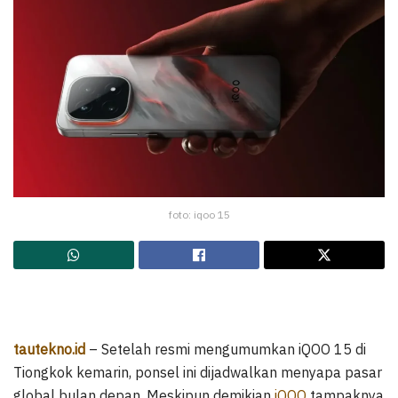
foto: iqoo 15
tautekno.id
– Setelah resmi mengumumkan iQOO 15 di
Tiongkok kemarin, ponsel ini dijadwalkan menyapa pasar
global bulan depan. Meskipun demikian
iQOO
tampaknya