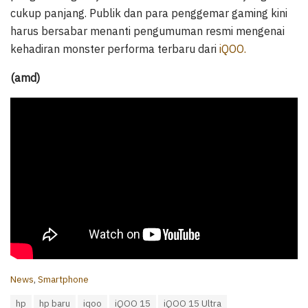
cukup panjang. Publik dan para penggemar gaming kini
harus bersabar menanti pengumuman resmi mengenai
kehadiran monster performa terbaru dari
iQOO.
(amd)
C
News
,
Smartphone
a
T
hp
hp baru
iqoo
iQOO 15
iQOO 15 Ultra
t