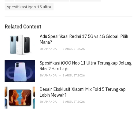
a
e
spesifikasi iqoo 15 ultra
g
g
s
o
:
r
i
Related Content
e
Adu Spesifikasi Redmi 17 5G vs 4G Global: Pilih
s
:
Mana?
BY
AMANDA
8 AUGUST 2026
Spesifikasi iQOO Neo 11 Ultra Terungkap Jelang
Rilis 2 Hari Lagi
BY
AMANDA
8 AUGUST 2026
Desain Eksklusif Xiaomi Mix Fold 5 Terungkap,
Lebih Mewah?
BY
AMANDA
8 AUGUST 2026