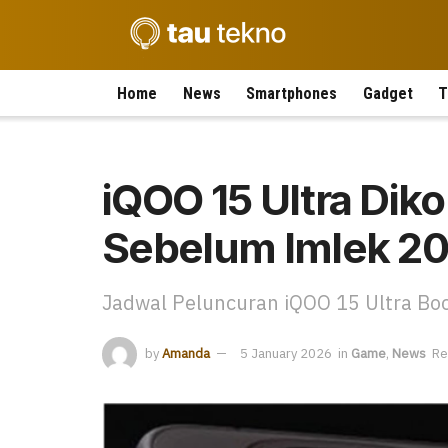
Home
News
Smartphones
Gadget
T
iQOO 15 Ultra Dik
Sebelum Imlek 2
Jadwal Peluncuran iQOO 15 Ultra Boc
by
Amanda
5 January 2026
in
Game
,
News
Re