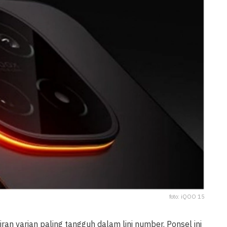
foto: iQOO 15
 varian paling tangguh dalam lini number. Ponsel ini