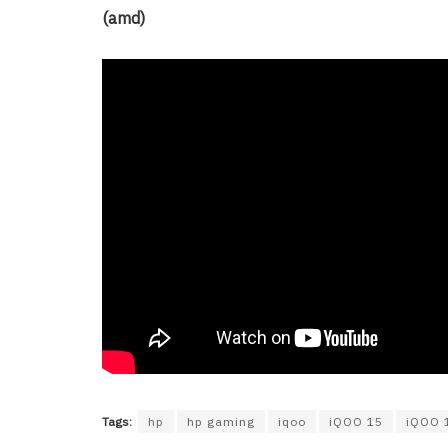
(amd)
Tags:
hp
hp gaming
iqoo
iQOO 15
iQOO 1