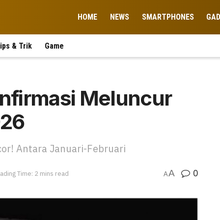
HOME
NEWS
SMARTPHONES
GA
ips & Trik
Game
onfirmasi Meluncur
026
or! Antara Januari-Februari
0
A
ading Time: 2 mins read
A