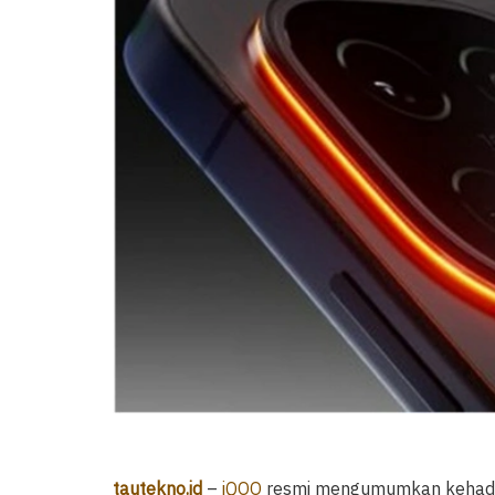
tautekno.id
–
iQOO
resmi mengumumkan kehadiran