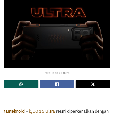
foto: iqoo 15 ultra
tautekno.id
–
iQOO 15 Ultra
resmi diperkenalkan dengan