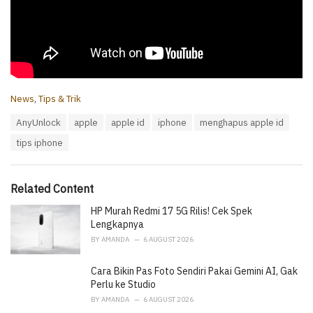
C
News
,
Tips & Trik
a
T
AnyUnlock
apple
apple id
iphone
menghapus apple id
t
a
e
tips iphone
g
g
s
o
:
r
i
Related Content
e
HP Murah Redmi 17 5G Rilis! Cek Spek
s
:
Lengkapnya
BY
AMANDA
6 AUGUST 2026
Cara Bikin Pas Foto Sendiri Pakai Gemini AI, Gak
Perlu ke Studio
BY
AMANDA
6 AUGUST 2026