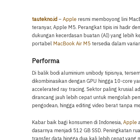
tautekno.id
–
Apple
resmi memboyong lini MacBo
teranyar, Apple M5. Perangkat tipis ini hadir d
dukungan kecerdasan buatan (AI) yang lebih 
portabel
MacBook Air M5
tersedia dalam varian
Performa
Di balik bodi aluminium unibody tipisnya, terse
dikombinasikan dengan GPU hingga 10-core ya
accelerated ray tracing. Sektor paling krusia
dirancang jauh lebih cepat untuk mengolah pemr
pengodean, hingga editing video berat tanpa me
Kabar baik bagi konsumen di Indonesia,
Apple
a
dasarnya menjadi 512 GB SSD. Peningkatan rua
transfer data hingga dua kali lebih cepat yan