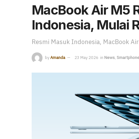
MacBook Air M5 Re
Indonesia, Mulai R
Resmi Masuk Indonesia, MacBook Air 
by
Amanda
23 May 2026
in
News
,
Smartphon