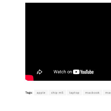
Tags:
apple
chip m5
laptop
macbook
mac