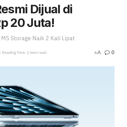
smi Dijual di
p 20 Juta!
M5 Storage Naik 2 Kali Lipat
0
A
e
Reading Time: 2 mins read
A