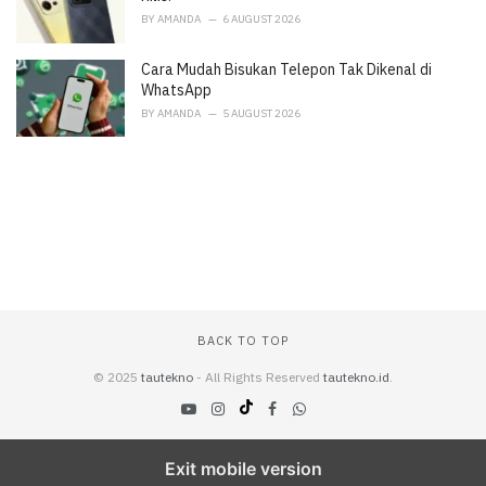
BY
AMANDA
6 AUGUST 2026
Cara Mudah Bisukan Telepon Tak Dikenal di
WhatsApp
BY
AMANDA
5 AUGUST 2026
BACK TO TOP
© 2025
tautekno
- All Rights Reserved
tautekno.id
.
Exit mobile version