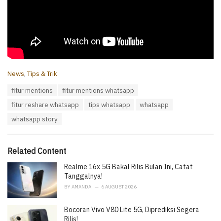
C
News
,
Tips & Trik
a
T
fitur mentions
fitur mentions whatsapp
t
a
e
fitur reshare whatsapp
tips whatsapp
whatsapp
g
g
s
o
whatsapp story
:
r
i
e
Related Content
s
:
Realme 16x 5G Bakal Rilis Bulan Ini, Catat
Tanggalnya!
BY
AMANDA
6 AUGUST 2026
Bocoran Vivo V80 Lite 5G, Diprediksi Segera
Rilis!