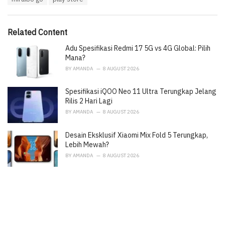
g
g
s
o
:
r
i
Related Content
e
Adu Spesifikasi Redmi 17 5G vs 4G Global: Pilih
s
:
Mana?
BY
AMANDA
8 AUGUST 2026
Spesifikasi iQOO Neo 11 Ultra Terungkap Jelang
Rilis 2 Hari Lagi
BY
AMANDA
8 AUGUST 2026
Desain Eksklusif Xiaomi Mix Fold 5 Terungkap,
Lebih Mewah?
BY
AMANDA
8 AUGUST 2026