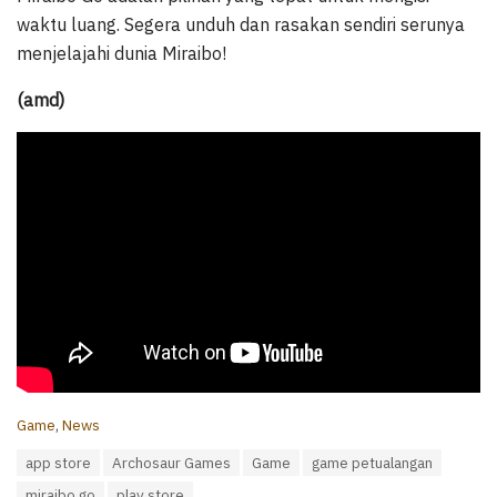
waktu luang. Segera unduh dan rasakan sendiri serunya
menjelajahi dunia Miraibo!
(amd)
C
Game
,
News
a
T
app store
Archosaur Games
Game
game petualangan
t
a
e
miraibo go
play store