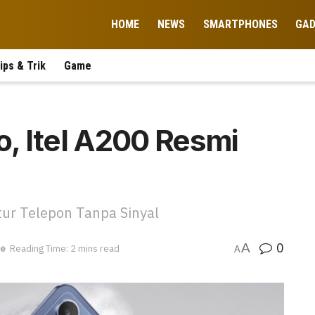
HOME
NEWS
SMARTPHONES
GA
ips & Trik
Game
o, Itel A200 Resmi
tur Telepon Tanpa Sinyal
0
A
ne
Reading Time: 2 mins read
A