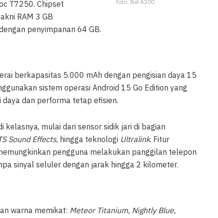
foto: Itel A200
oc T7250. Chipset
 yakni RAM 3 GB
 dengan penyimpanan 64 GB.
terai berkapasitas 5.000 mAh dengan pengisian daya 15
enggunakan sistem operasi Android 15 Go Edition yang
 daya dan performa tetap efisien.
kelasnya, mulai dari sensor sidik jari di bagian
S Sound Effects
, hingga teknologi
Ultralink
. Fitur
 memungkinkan pengguna melakukan panggilan telepon
a sinyal seluler dengan jarak hingga 2 kilometer.
ian warna memikat:
Meteor Titanium, Nightly Blue,