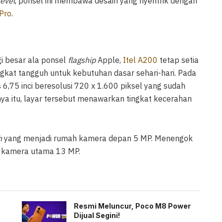
level
, ponsel ini membawa desain yang nyentrik dengan
Pro
.
i besar ala ponsel
flagship
Apple,
Itel A200
tetap setia
at tangguh untuk kebutuhan dasar sehari-hari. Pada
6,75 inci beresolusi 720 x 1.600 piksel yang sudah
ya itu, layar tersebut menawarkan tingkat kecerahan
h
yang menjadi rumah kamera depan 5 MP. Menengok
n kamera utama 13 MP.
Resmi Meluncur, Poco M8 Power
Dijual Segini!