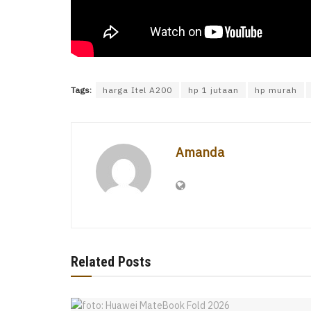
Tags:
harga Itel A200
hp 1 jutaan
hp murah
Amanda
Related Posts