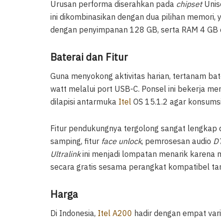
Urusan performa diserahkan pada
chipset
Unis
ini dikombinasikan dengan dua pilihan memori,
dengan penyimpanan 128 GB, serta RAM 4 GB
Baterai dan Fitur
Guna menyokong aktivitas harian, tertanam ba
watt melalui port USB-C. Ponsel ini bekerja m
dilapisi antarmuka
Itel
OS 15.1.2 agar konsumsi
Fitur pendukungnya tergolong sangat lengkap di 
samping, fitur
face unlock
, pemrosesan audio
DT
Ultralink
ini menjadi lompatan menarik karena
secara gratis sesama perangkat kompatibel tanp
Harga
Di Indonesia,
Itel A200
hadir dengan empat var