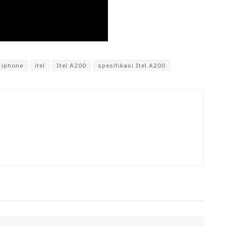
iphone
itel
Itel A200
spesifikasi Itel A200