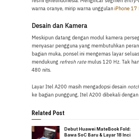
resmi @itelindonesia. Mengincar segmen
entry-
warna oranye, mirip warna unggulan
iPhone 17 
Desain dan Kamera
Meskipun datang dengan modul kamera perseg
menyasar pengguna yang membutuhkan perangk
bagian muka, ponsel ini mengemas layar seluas 
mendukung
refresh rate
mulus 120 Hz. Tak han
480 nits.
Layar Itel A200 masih mengadopsi desain
notc
ke bagian punggung, Itel A200 dibekali denga
Related Post
Debut Huawei MateBook Fold:
Bawa SoC Baru & Layar 18 Inci