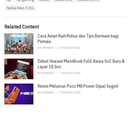
a
e
Nubia Neo 5 5G
g
g
s
o
:
r
i
Related Content
e
Cara Aman Raih Robux dan Tips Bermain bagi
s
:
Pemula
BY
AMANDA
7 AUGUST 2026
Debut Huawei MateBook Fold: Bawa SoC Baru &
Layar 18 Inci
BY
AMANDA
7 AUGUST 2026
Resmi Meluncur, Poco M8 Power Dijual Segini!
BY
AMANDA
7 AUGUST 2026