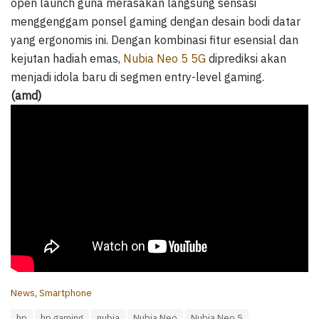
open launch guna merasakan langsung sensasi
menggenggam ponsel gaming dengan desain bodi datar
yang ergonomis ini. Dengan kombinasi fitur esensial dan
kejutan hadiah emas,
Nubia Neo 5 5G
diprediksi akan
menjadi idola baru di segmen entry-level gaming.
(amd)
C
News
,
Smartphone
a
T
hp
hp gaming
nubia
Nubia Neo
Nubia Neo 5
t