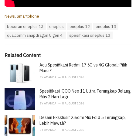
C
News
,
Smartphone
a
T
bocoran oneplus 13
oneplus
oneplus 12
oneplus 13
t
a
e
qualcomm snapdragon 8 gen 4.
spesifikasi oneplus 13
g
g
s
o
:
r
i
Related Content
e
Adu Spesifikasi Redmi 17 5G vs 4G Global: Pilih
s
:
Mana?
BY
AMANDA
8 AUGUST 2026
Spesifikasi iQOO Neo 11 Ultra Terungkap Jelang
Rilis 2 Hari Lagi
BY
AMANDA
8 AUGUST 2026
Desain Eksklusif Xiaomi Mix Fold 5 Terungkap,
Lebih Mewah?
BY
AMANDA
8 AUGUST 2026