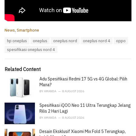
C
News
,
Smartphone
a
T
hp oneplus
oneplus
oneplus nord
oneplus nord 4
oppo
t
a
e
spesifikasi oneplus nord 4
g
g
s
o
:
r
i
Related Content
e
Adu Spesifikasi Redmi 17 5G vs 4G Global: Pilih
s
:
Mana?
BY
AMANDA
8 AUGUST 2026
Spesifikasi iQOO Neo 11 Ultra Terungkap Jelang
Rilis 2 Hari Lagi
BY
AMANDA
8 AUGUST 2026
Desain Eksklusif Xiaomi Mix Fold 5 Terungkap,