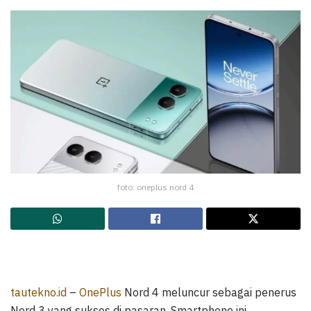
foto: oneplus nord 4
tautekno.id
–
OnePlus
Nord 4 meluncur sebagai penerus
Nord 3 yang sukses di pasaran. Smartphone ini